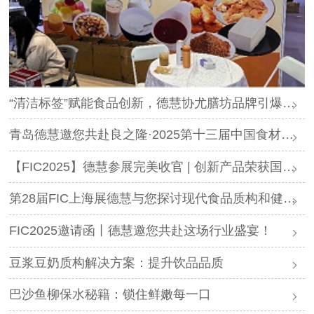
“清洁标签”赋能食品创新，德慧协尤膳坊品牌引爆良之隆展会
青岛德慧邀您共赴良之隆·2025第十三届中国食材电商节
【FIC2025】德慧参展完美收官 | 创新产品荣获国内外客户高度认可！
第28届FIC上海展德慧与您探讨现代食品质构和健康创新发展！
FIC2025邀请函丨德慧邀您共赴这场行业盛宴！
豆浆豆奶质构解决方案：提升饮品品质
巴沙鱼柳保水秘籍：锁住鲜嫩每一口