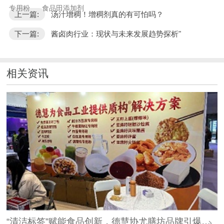
专用粉
食品田添加剂
上一篇:
汤汁增稠！增稠剂真的有可怕吗？
下一篇:
酱卤肉行业：现状与未来发展趋势探析"
相关资讯
“清洁标签”赋能食品创新，德慧协尤膳坊品牌引爆良之隆展会