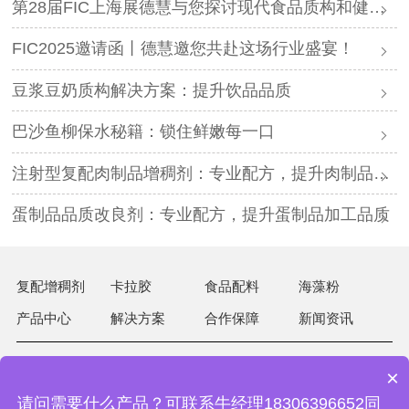
第28届FIC上海展德慧与您探讨现代食品质构和健康创新发展！
FIC2025邀请函丨德慧邀您共赴这场行业盛宴！
豆浆豆奶质构解决方案：提升饮品品质
巴沙鱼柳保水秘籍：锁住鲜嫩每一口
注射型复配肉制品增稠剂：专业配方，提升肉制品品质
蛋制品品质改良剂：专业配方，提升蛋制品加工品质
复配增稠剂
卡拉胶
食品配料
海藻粉
产品中心
解决方案
合作保障
新闻资讯
×
15063026981
热线：
请问需要什么产品？可联系牛经理18306396652同
地址：山东省青岛市即墨区蓝谷高新技术产业开发区山水路