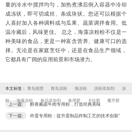
量的冷水中搅拌均匀，加热煮沸后倒入容器中冷却
成冻状，即可切成丝、条或块状。您还可以根据个
人喜好加入各种调料或与瓜果、蔬菜调拌食用。低
温冷藏后，风味更佳。
总之，海藻凉粉粉不仅是一
种美味的食品，更是一种富含营养、健康可口的选
择。无论是在家庭烹饪中，还是在食品生产领域，
它都具有广阔的应用前景和市场潜力。
本文标签：
青岛德慧
青岛凉粉
海凉粉
凉粉添加剂
凉
粉
海藻凉粉
食品添加剂
食用胶
卡拉胶
魔芋胶
上一篇:
醇香酱卤牛肉专用粉，打造经典美味
下一篇:
炸蛋专用粉：提升蛋制品炸制工艺的技术创新"