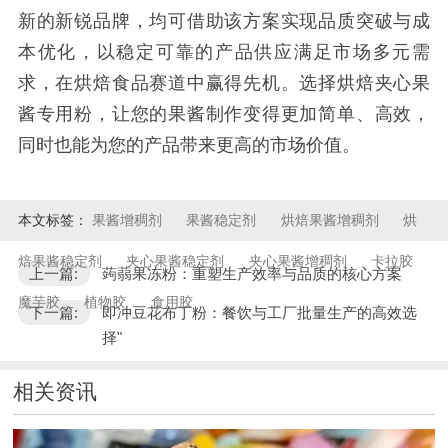
新的新锐品牌，均可借助该方案实现品质突破与成
本优化，以稳定可靠的产品供应满足市场多元需
求，在烘焙食品赛道中赢得先机。选择烘焙夹心果
酱专用粉，让您的果酱制作变得更加简单、高效，
同时也能为您的产品带来更高的市场价值。
本文标签：
果酱增稠剂
果酱稳定剂
烘焙果酱增稠剂
烘
焙果酱稳定剂
夹心果酱稳定剂
夹心果酱增稠剂
卡拉胶
上一篇:
蒟蒻果冻粉：重塑生产效率与品质的核心方案
魔芋胶
植物胶
食用胶
下一篇:
即冲豆花布丁粉：餐饮与工厂批量生产的高效选
择"
相关资讯