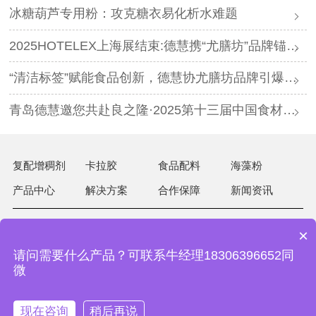
冰糖葫芦专用粉：攻克糖衣易化析水难题
2025HOTELEX上海展结束:德慧携“尤膳坊”品牌锚定健康饮食新坐标
“清洁标签”赋能食品创新，德慧协尤膳坊品牌引爆良之隆展会
青岛德慧邀您共赴良之隆·2025第十三届中国食材电商节
复配增稠剂
卡拉胶
食品配料
海藻粉
产品中心
解决方案
合作保障
新闻资讯
×
15063026981
热线：
请问需要什么产品？可联系牛经理18306396652同
地址：山东省青岛市即墨区蓝谷高新技术产业开发区山水路
微
26号
邮箱：service@qddehui.com
网站地图
现在咨询
稍后再说