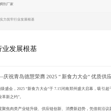
稠剂厂家
杆实力筑牢行业发展根基
行业发展根基
—庆祝
青岛德慧荣膺
2025
“
新食力大会
“
优质供
顶级盛会，
2025 “新食力大会“于 7.15河南郑州盛大启幕，吸引超
业革新之约”。
深度聚焦肉类产业链升级、供应链创新、消费新趋势，凭借前沿议