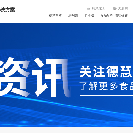
解决方案
德慧化工
尤膳坊
德慧首页
增稠剂
卡拉胶
食品配料-清洁标签