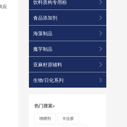
饮料质构专用粉
供应
食品添加剂
海藻制品
魔芋制品
亚麻籽原辅料
生物/日化系列
热门搜索
+
增稠剂
卡拉胶