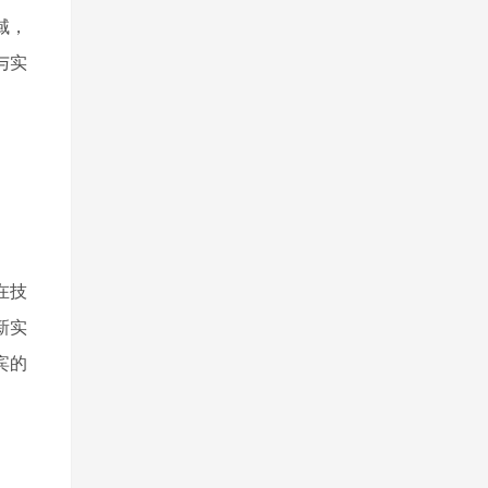
域，
与实
在技
新实
宾的