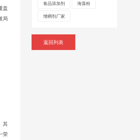
食品添加剂
海藻粉
覆盖
增稠剂厂家
破局
返回列表
。其
一荣