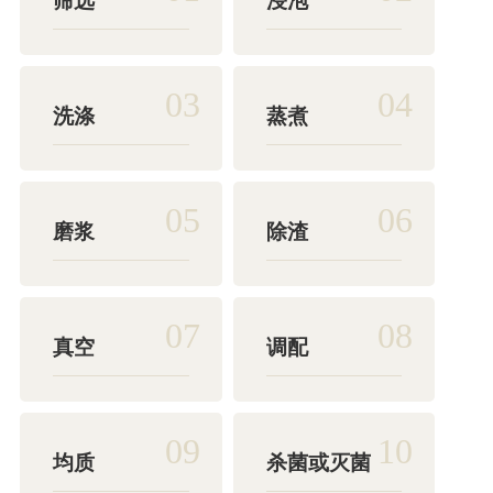
筛选
浸泡
03
04
洗涤
蒸煮
05
06
磨浆
除渣
07
08
真空
调配
09
10
均质
杀菌或灭菌