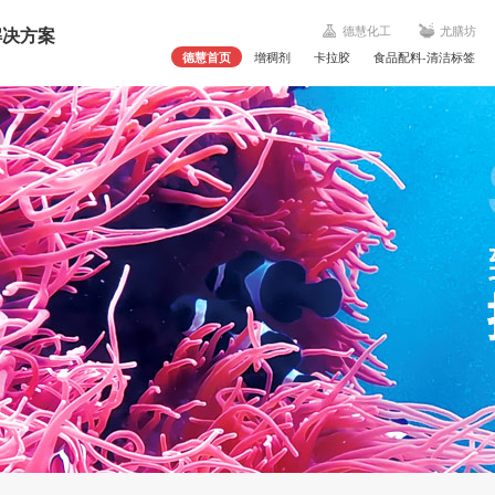
解决方案
德慧化工
尤膳坊
德慧首页
增稠剂
卡拉胶
食品配料-清洁标签