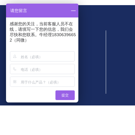
请您留言
感谢您的关注，当前客服人员不在
线，请填写一下您的信息，我们会
网站导航
香肠专用粉
尽快和您联系。牛经理1830639665
2（同微）
首页
增稠剂
卡拉胶
食品配料
海藻粉
产品中心
技术支持
解决方案
合作保障
新闻资讯
关于我们
网站地图
提交
火腿专用粉
简体中文