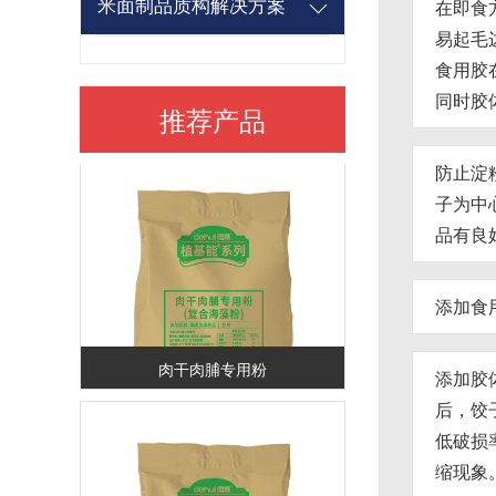
米面制品质构解决方案
在即食
易起毛
食用胶
同时胶
肉丸专用粉
推荐产品
防止淀
子为中
品有良
添加食
肉干肉脯专用粉
添加胶
后，饺
低破损
缩现象