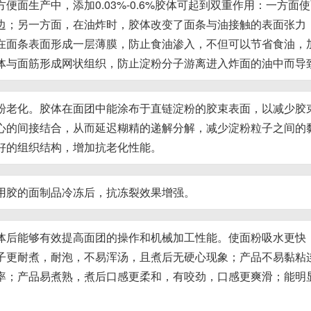
方便面生产中，添加0.03%-0.6%胶体可起到双重作用：一方
边；另一方面，在油炸时，胶体改变了面条与油接触的表面张力
在面条表面形成一层薄膜，防止食油渗入，不但可以节省食油，
体与面筋形成网状组织，防止淀粉分子游离进入炸面的油中而导
粉老化。胶体在面团中能涂布于直链淀粉的胶束表面，以减少胶
心的间接结合，从而延迟糊精的递解分解，减少淀粉粒子之间的
好的组织结构，增加抗老化性能。
用胶的面制品冷冻后，抗冻裂效果增强。
体后能够有效提高面团的操作和机械加工性能。使面粉吸水更快
子更耐煮，耐泡，不易浑汤，且煮后无硬心现象；产品不易黏粘
率；产品易煮熟，煮后口感更柔和，有咬劲，口感更爽滑；能明
。