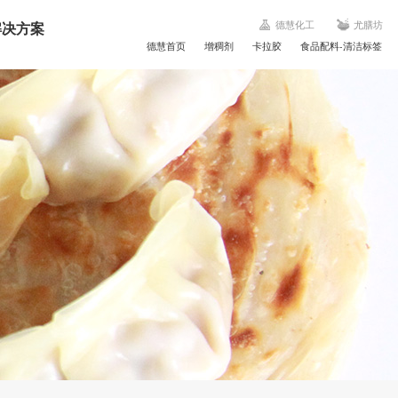
解决方案
德慧化工
尤膳坊
德慧首页
增稠剂
卡拉胶
食品配料-清洁标签