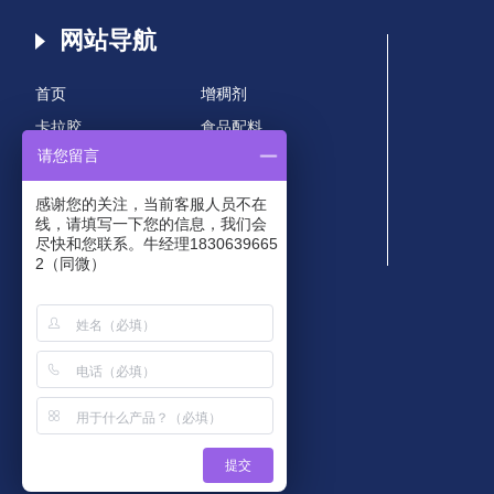
网站导航
首页
增稠剂
卡拉胶
食品配料
请您留言
海藻粉
产品中心
技术支持
解决方案
感谢您的关注，当前客服人员不在
线，请填写一下您的信息，我们会
合作保障
新闻资讯
尽快和您联系。牛经理1830639665
关于我们
网站地图
2（同微）
简体中文
提交