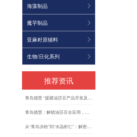
海藻制品
京津冀餐饮产业发展大会首日直击 | 德慧创新质构亮相京津冀食材节
魔芋制品
便携轻食，满口醇香
软糯香甜，嚼劲十足
亚麻籽原辅料
咔嚓香脆，甜而不腻
生物/日化系列
丝滑流淌，一馅百搭
推荐资讯
丝滑浓郁，一酱多用
青岛德慧 “援疆油莎豆产品开发及其产业化项目” 成功晋级青岛市 “市长杯” 复赛
青岛德慧：解锁油莎豆全应用，赋能烘焙与食品创新
从“青岛凉粉”到“水晶虾仁”：解密食品复配增稠剂的应用密码