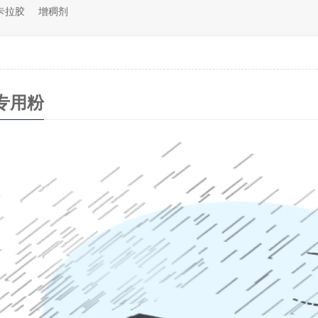
卡拉胶
增稠剂
专用粉