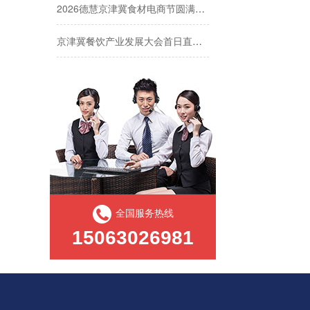
2026德慧京津冀食材电商节圆满收官 | 三天，我们读懂了北方餐饮市场的三个信号
京津冀餐饮产业发展大会首日直击 | 德慧创新质构亮相京津冀食材节
便携轻食，满口醇香
软糯香甜，嚼劲十足
咔嚓香脆，甜而不腻
丝滑流淌，一馅百搭
丝滑浓郁，一酱多用
全国服务热线
15063026981