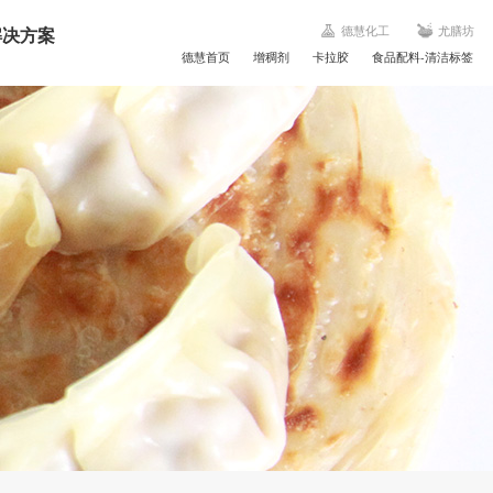
解决方案
德慧化工
尤膳坊
德慧首页
增稠剂
卡拉胶
食品配料-清洁标签