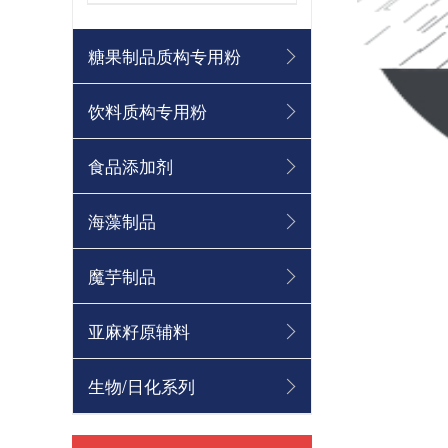
糖果制品质构专用粉
饮料质构专用粉
食品添加剂
京津冀餐饮产业发展大会首日直击 | 德慧创新质构亮相京津冀食材节
海藻制品
便携轻食，满口醇香
魔芋制品
软糯香甜，嚼劲十足
亚麻籽原辅料
咔嚓香脆，甜而不腻
生物/日化系列
丝滑流淌，一馅百搭
丝滑浓郁，一酱多用