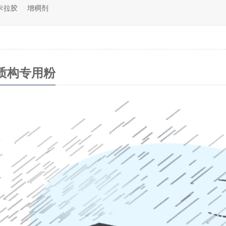
卡拉胶
增稠剂
质构专用粉