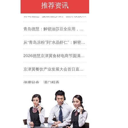
推荐资讯
青岛德慧 “援疆油莎豆产品开发及其产业化项目” 成功晋级青岛市 “市长杯” 复赛
青岛德慧：解锁油莎豆全应用，赋能烘焙与食品创新
从“青岛凉粉”到“水晶虾仁”：解密食品复配增稠剂的应用密码
2026德慧京津冀食材电商节圆满收官 | 三天，我们读懂了北方餐饮市场的三个信号
京津冀餐饮产业发展大会首日直击 | 德慧创新质构亮相京津冀食材节
便携轻食，满口醇香
软糯香甜，嚼劲十足
咔嚓香脆，甜而不腻
丝滑流淌，一馅百搭