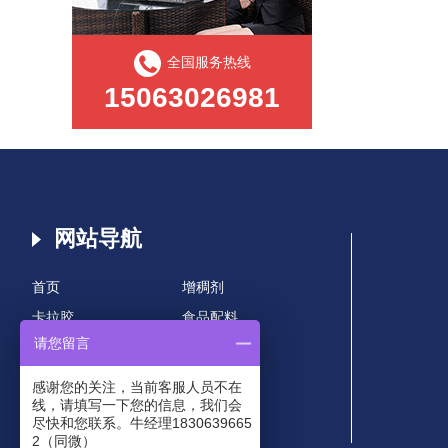
丝滑浓郁，一酱多用
全国服务热线
15063026981
网站导航
首页
增稠剂
卡拉胶
食品配料
请您留言
海藻粉
产品中心
技术支持
解决方案
感谢您的关注，当前客服人员不在
线，请填写一下您的信息，我们会
合作保障
新闻资讯
尽快和您联系。牛经理1830639665
关于我们
网站地图
2（同微）