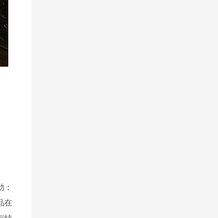
劲；
品在
与结