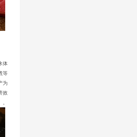
水体
煮等
产为
济效
。