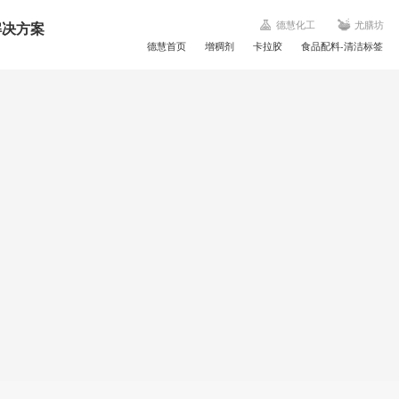
解决方案
德慧化工
尤膳坊
德慧首页
增稠剂
卡拉胶
食品配料-清洁标签