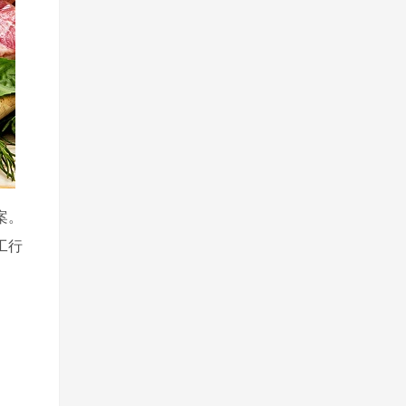
案。
工行