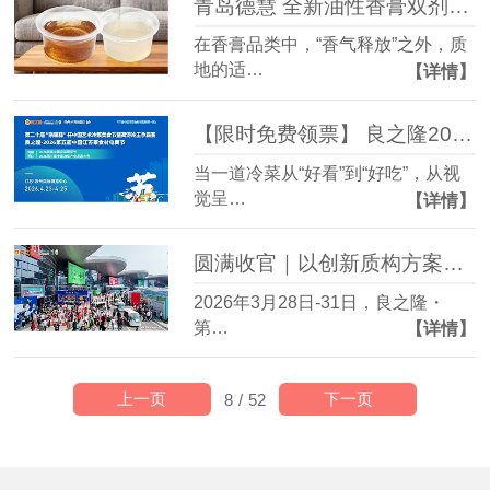
青岛德慧 全新油性香膏双剂型凝胶剂
在香膏品类中，“香气释放”之外，质
地的适…
【详情】
【限时免费领票】 良之隆2026江苏菜食材展！青岛德慧：用质构艺术，重塑“艺术冷菜”与“江苏菜”的味觉骨架
当一道冷菜从“好看”到“好吃”，从视
觉呈…
【详情】
圆满收官｜以创新质构方案助力健康食材升级新篇章
2026年3月28日-31日，良之隆・
第…
【详情】
上一页
下一页
8
/
52