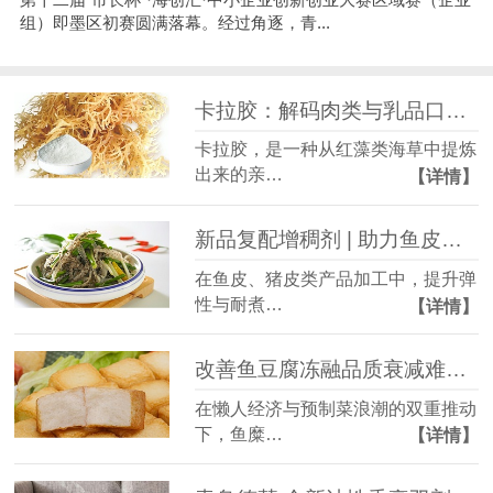
组）即墨区初赛圆满落幕。经过角逐，青...
卡拉胶：解码肉类与乳品口感的多重可能
卡拉胶，是一种从红藻类海草中提炼
出来的亲…
【详情】
新品复配增稠剂 | 助力鱼皮、猪皮耐煮成型，表皮干爽！
在鱼皮、猪皮类产品加工中，提升弹
性与耐煮…
【详情】
改善鱼豆腐冻融品质衰减难题，留存爆汁鲜香本味
在懒人经济与预制菜浪潮的双重推动
下，鱼糜…
【详情】