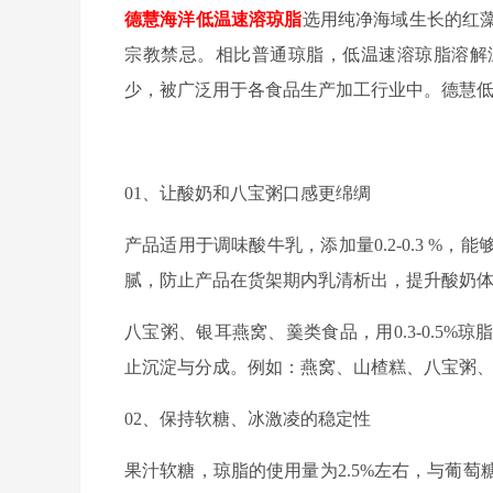
德慧海洋
低温速溶琼脂
选用纯净海域生长的红
宗教禁忌。相比普通琼脂，低温速溶琼脂溶解温
少，被广泛用于各食品生产加工行业中。德慧
01、让酸奶和八宝粥口感更绵绸
产品适用于调味酸牛乳，添加量0.2-0.3 
腻，防止产品在货架期内乳清析出，提升酸奶
八宝粥、银耳燕窝、羹类食品，用0.3-0.5
止沉淀与分成。例如：燕窝、山楂糕、八宝粥
02、保持软糖、冰激凌的稳定性
果汁软糖，琼脂的使用量为2.5%左右，与葡