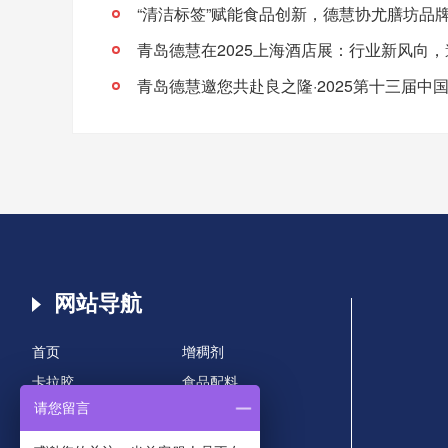
青岛德慧邀您共赴良之隆·2025第十三届中
网站导航
首页
增稠剂
卡拉胶
食品配料
请您留言
海藻粉
产品中心
技术支持
解决方案