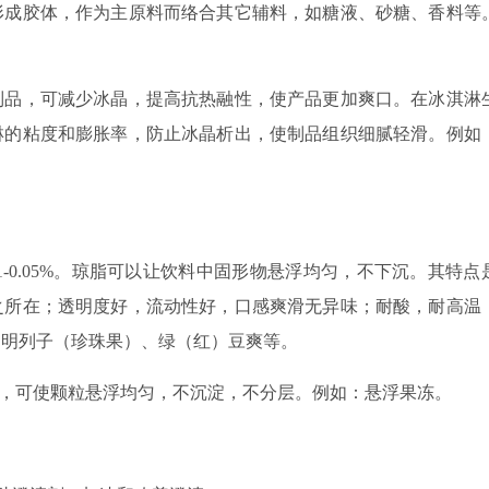
形成胶体，作为主原料而络合其它辅料，如糖液、砂糖、香料等
制品，可减少冰晶，提高抗热融性，使产品更加爽口。在冰淇淋
淋的粘度和膨胀率，防止冰晶析出，使制品组织细腻轻滑。例如
1-0.05%。琼脂可以让饮料中固形物悬浮均匀，不下沉。其特点
之所在；透明度好，流动性好，口感爽滑无异味；耐酸，耐高温
，明列子（珍珠果）、绿（红）豆爽等。
.3%，可使颗粒悬浮均匀，不沉淀，不分层。例如：悬浮果冻。