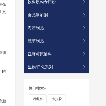
饮料质构专用粉
存在
量更
食品添加剂
海藻制品
魔芋制品
滑细
亚麻籽原辅料
。
生物/日化系列
、防
热门搜索
+
增稠剂
卡拉胶
琼脂