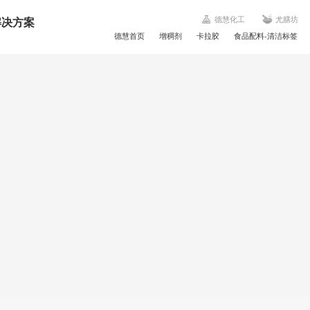
解决方案
德慧化工
尤膳坊
德慧首页
增稠剂
卡拉胶
食品配料-清洁标签